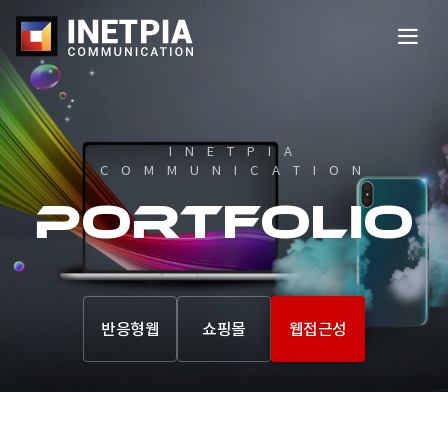
전
체
메
뉴
열
기
INETPIA
COMMUNICATION​
portfolio
반응형웹
쇼핑몰
웹접근성