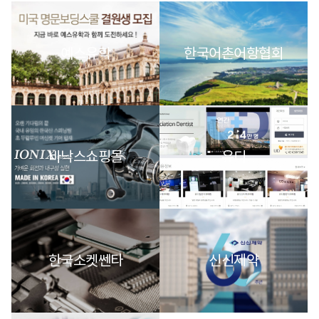
예스유학
한국어촌어항협회
바낙스쇼핑몰
유디
한국소켓쎈타
신신제약