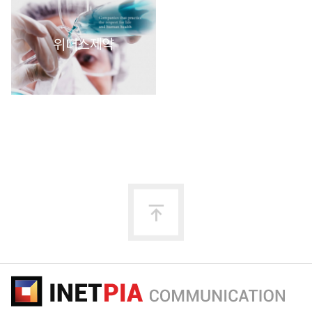
위더스제약
맨
위
로