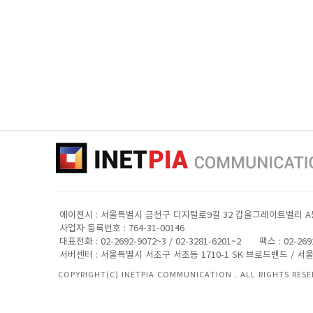
단, 귀하께서 쿠키 설치를 거부하였을 경우 서비스 제공에 어려움이 있을
■ 개인정보에 관한 민원서비스
회사는 고객의 개인정보를 보호하고 개인정보와 관련한 불만을 처리하기 
개인정보관리책임자 성명 : 박재성
전화번호 : 02-2692-9072
이메일 : admin@inetpia.net
귀하께서는 회사의 서비스를 이용하시며 발생하는 모든 개인정보보호 관련
기타 개인정보침해에 대한 신고나 상담이 필요하신 경우에는 아래 기관에
1.개인분쟁조정위원회 (
www.1336.or.kr/1336)
2.정보보호마크인증위원회 (
www.eprivacy.or.kr/02-580-0533~4)
3.대검찰청 인터넷범죄수사센터 (
http://icic.sppo.go.kr/02-3480-3600
에이젼시 : 서울특별시 금천구 디지털로9길 32 갑을그레이트밸리 A동 4
4.경찰청 사이버테러대응센터 (
www.ctrc.go.kr/02-392-0330)
사업자 등록번호 : 764-31-00146
대표전화 : 02-2692-9072~3 / 02-3281-6201~2
팩스 : 02-269
서버센터 : 서울특별시 서초구 서초동 1710-1 SK 브로드밴드 / 서
COPYRIGHT(C) INETPIA COMMUNICATION​ . ALL RIGHTS RESE