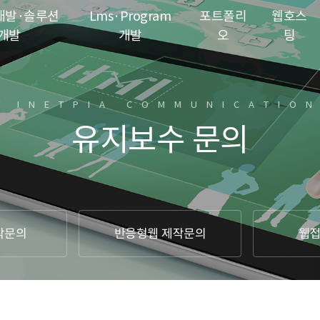
개발·솔루션
Lms·Program
포트폴리
웹호스
개발
개발
오
팅
INETPIA COMMUNICATION
유지보수 문의
작문의
반응형웹 제작문의
웹접