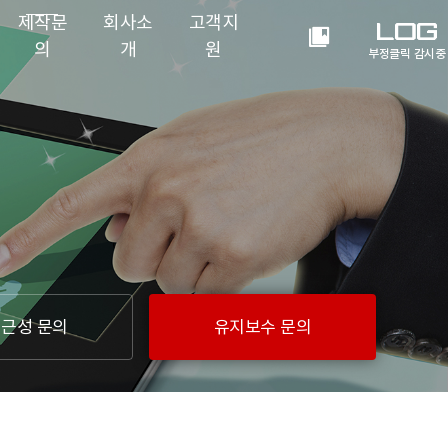
제작문
회사소
고객지
전
의
개
원
체
부정클릭 감시중
메
뉴
열
기
​
근성 문의
유지보수 문의