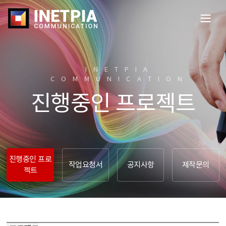
전
체
메
뉴
열
INETPIA
기
COMMUNICATION​
진행중인 프로젝트
진행중인 프로
작업요청서
공지사항
제작문의
젝트