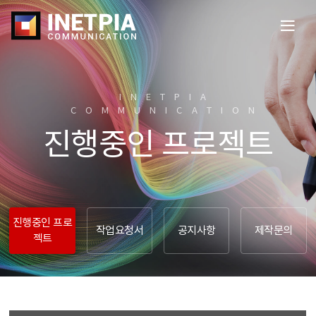
전
체
메
뉴
열
INETPIA
기
COMMUNICATION​
진행중인 프로젝트
진행중인 프로
작업요청서
공지사항
제작문의
젝트