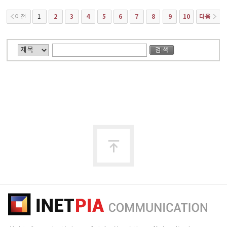
2
3
4
5
6
7
8
9
10
다음
이전
1
맨
위
로