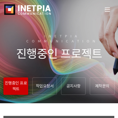
전
체
메
뉴
열
INETPIA
기
COMMUNICATION​
진행중인 프로젝트
진행중인 프로
작업요청서
공지사항
제작문의
젝트