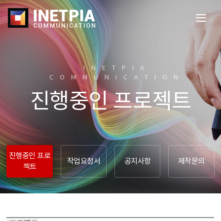
전
체
메
뉴
열
INETPIA
기
COMMUNICATION​
진행중인 프로젝트
진행중인 프로
작업요청서
공지사항
제작문의
젝트