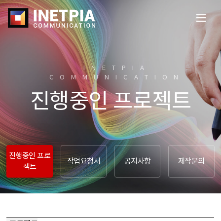
전
체
메
뉴
열
INETPIA
기
COMMUNICATION​
진행중인 프로젝트
진행중인 프로
작업요청서
공지사항
제작문의
젝트