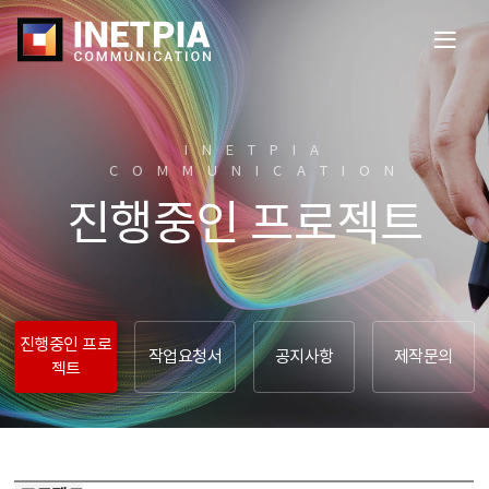
전
체
메
뉴
열
INETPIA
기
COMMUNICATION​
진행중인 프로젝트
진행중인 프로
작업요청서
공지사항
제작문의
젝트