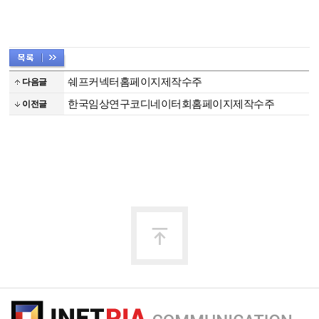
쉐프커넥터홈페이지제작수주
다음글
한국임상연구코디네이터회홈페이지제작수주
이전글
맨
위