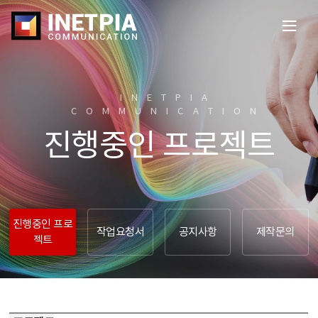
전
체
메
뉴
열
INETPIA
기
COMMUNICATION​
진행중인 프로젝트
진행중인 프로
작업요청서
공지사항
제작문의
젝트