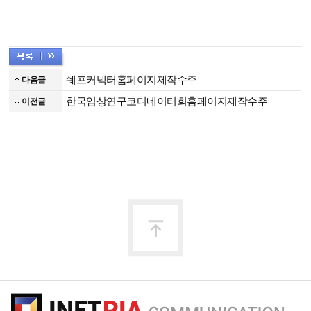
쉐프커넥터홈페이지제작수주
다음글
한국임상연구코디네이터회홈페이지제작수주
이전글
맨
위