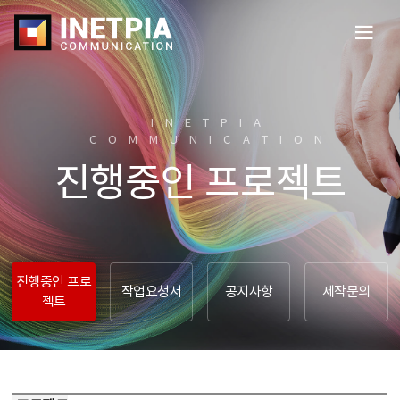
전
체
메
뉴
열
INETPIA
기
COMMUNICATION​
진행중인 프로젝트
진행중인 프로
작업요청서
공지사항
제작문의
젝트