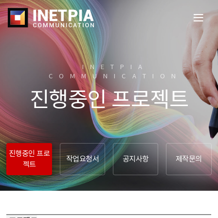
전
체
메
뉴
열
INETPIA
기
COMMUNICATION​
진행중인 프로젝트
진행중인 프로
작업요청서
공지사항
제작문의
젝트