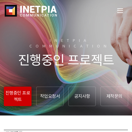
전
체
메
뉴
열
INETPIA
기
COMMUNICATION​
진행중인 프로젝트
진행중인 프로
작업요청서
공지사항
제작문의
젝트